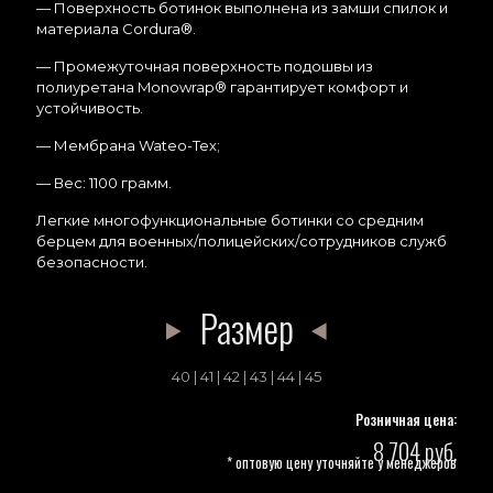
— Поверхность ботинок выполнена из замши спилок и
материала Cordura®.
— Промежуточная поверхность подошвы из
полиуретана Monowrap® гарантирует комфорт и
устойчивость.
— Мембрана Wateo-Tex;
— Вес: 1100 грамм.
Легкие многофункциональные ботинки со средним
берцем для военных/полицейских/сотрудников служб
безопасности.
Размер
40 | 41 | 42 | 43 | 44 | 45
Розничная цена:
8 704 руб.
* оптовую цену уточняйте у менеджеров