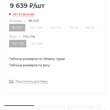
9 639
₽
/шт
нет в наличии
Размер
—
96-100
96-100
104-108
120-124
112-116
88-92
Рост
—
170-176
170-176
182-188
Таблица размеров по обхвату груди
Таблица размеров по весу
Рассчитать доставку