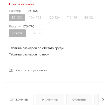
нет в наличии
Размер
—
96-100
96-100
104-108
120-124
112-116
88-92
Рост
—
170-176
170-176
182-188
Таблица размеров по обхвату груди
Таблица размеров по весу
Рассчитать доставку
ОПИСАНИЕ
НАЛИЧИЕ
ОТЗЫВЫ
КАК