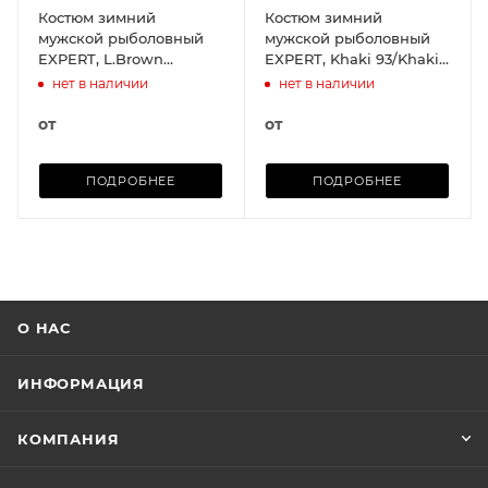
Костюм зимний
Костюм зимний
мужской рыболовный
мужской рыболовный
EXPERT, L.Brown
EXPERT, Khaki 93/Khaki
21/D.Brown 22
139
нет в наличии
нет в наличии
от
от
ПОДРОБНЕЕ
ПОДРОБНЕЕ
О НАС
ИНФОРМАЦИЯ
КОМПАНИЯ