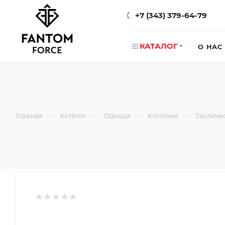
+7 (343) 379-64-79
КАТАЛОГ
О НАС
—
—
—
—
Главная
Каталог
Одежда
Костюмы
Тактиче