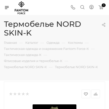
0
Термобелье NORD
SKIN-K
—
—
—
—
Главная
Каталог
Одежда
Костюмы
—
Тактическая одежда и снаряжение Fantom Force-К
—
Тактическая одежда-К
—
Флисовые изделия и термобелье-К
—
Термобелье NORD SKIN-К
Термобелье NORD SKIN-K