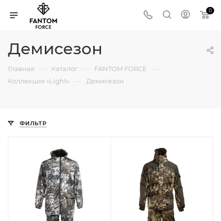
0
Демисезон
—
—
—
Главная
Каталог
FANTOM FORCE
—
Коллекция «Light»
Демисезон
ФИЛЬТР