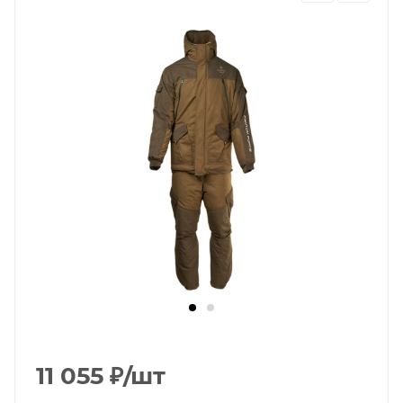
11 055
₽
/шт