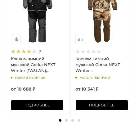
2
Костюм зимний
Костюм зимний
мужской Gorka NEXT
мужской Gorka NEXT
Winter (TASLAN),
Winter
Reverse Black\Grey
(ALOVA/FINLYANDIYA),
мало в наличии
мало в наличии
510-4 Prairie\Finlyandiya
19-0912 C
от
10 688 ₽
от
10 341 ₽
ПОДРОБНЕЕ
ПОДРОБНЕЕ