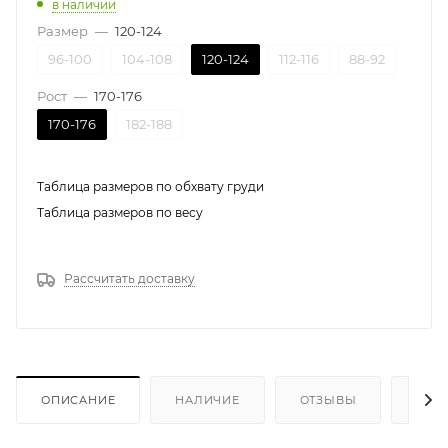
в наличии
Размер
—
120-124
96-100
104-108
120-124
112-116
88-92
Рост
—
170-176
170-176
182-188
Таблица размеров по обхвату груди
Таблица размеров по весу
Рассчитать доставку
ОПИСАНИЕ
НАЛИЧИЕ
ОТЗЫВЫ
КАК