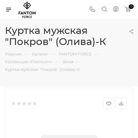
0
Куртка мужская
"Покров" (Олива)-К
—
—
—
Главная
Каталог
FANTOM FORCE
—
—
Коллекция «Premium»
Зима
Куртка мужская "Покров" (Олива)-К