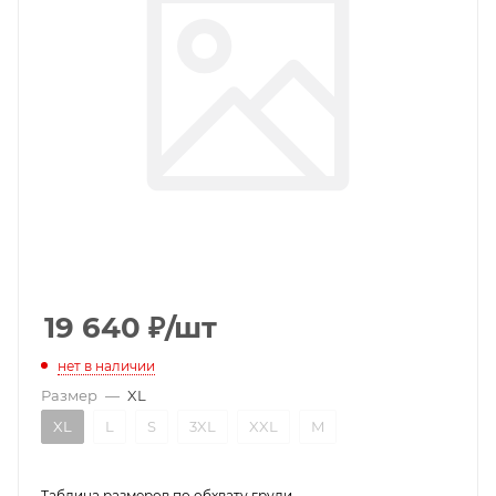
19 640
₽
/шт
нет в наличии
Размер
—
XL
XL
L
S
3XL
XXL
M
Таблица размеров по обхвату груди