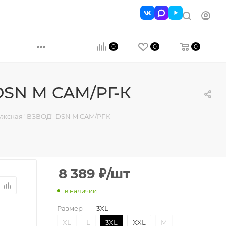
0
0
0
DSN M CAM/РГ-К
ужская "ВЗВОД" DSN M CAM/РГ-К
8 389
₽
/шт
в наличии
Размер
—
3XL
XL
L
3XL
XXL
M