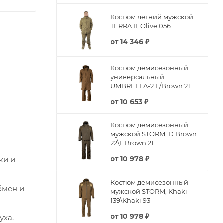
Костюм летний мужской
TERRA II, Olive 056
от
14 346 ₽
Костюм демисезонный
универсальный
UMBRELLA-2 L/Brown 21
от
10 653 ₽
Костюм демисезонный
мужской STORM, D.Brown
22\L.Brown 21
от
10 978 ₽
ки и
Костюм демисезонный
бмен и
мужской STORM, Khaki
139\Khaki 93
от
10 978 ₽
уха.