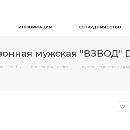
ИНФОРМАЦИЯ
СОТРУДНИЧЕСТВО
зонная мужская "ВЗВОД" 
—
—
OM FORCE
Коллекция "Tactics"
Куртка демисезонная м