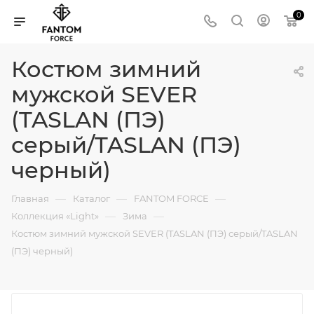
0
Костюм зимний
мужской SEVER
(TASLAN (ПЭ)
серый/TASLAN (ПЭ)
черный)
—
—
—
Главная
Каталог
FANTOM FORCE
—
—
Коллекция «Light»
Зима
Костюм зимний мужской SEVER (TASLAN (ПЭ) серый/TASLAN
(ПЭ) черный)