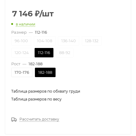
7 146
₽
/шт
в наличии
Размер
—
112-116
96-100
104-108
136-140
128-132
120-124
112-116
88-92
Рост
—
182-188
170-176
182-188
Таблица размеров по обхвату груди
Таблица размеров по весу
Рассчитать доставку